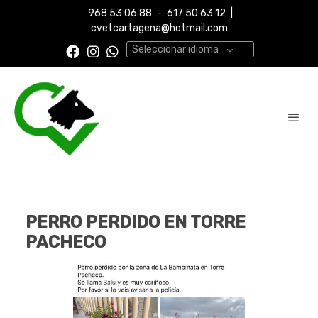
968 53 06 88
-
617 50 63 12
|
cvetcartagena@hotmail.com
Seleccionar idioma
PERRO PERDIDO EN TORRE
PACHECO